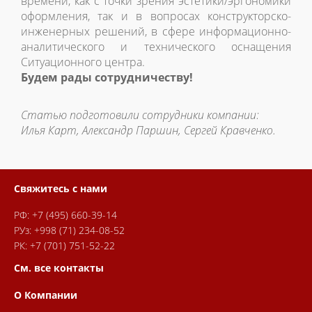
времени, как с точки зрения эстетики/эргономики
оформления, так и в вопросах конструкторско-
инженерных решений, в сфере информационно-
аналитического и технического оснащения
Ситуационного центра.
Будем рады сотрудничеству!
Статью подготовили сотрудники компании:
Илья Карт, Александр Паршин, Сергей Кравченко.
Свяжитесь с нами
РФ:
+7 (495) 660-39-14
РУз:
+998 (71) 234-08-52
РК:
+7 (701) 751-52-22
См. все контакты
О Компании